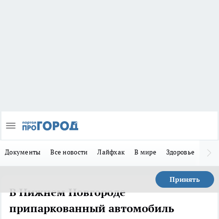
Документы
Все новости
Лайфхак
В мире
Здоровье
Зака
Принять
В Нижнем Новгороде
припаркованный автомобиль