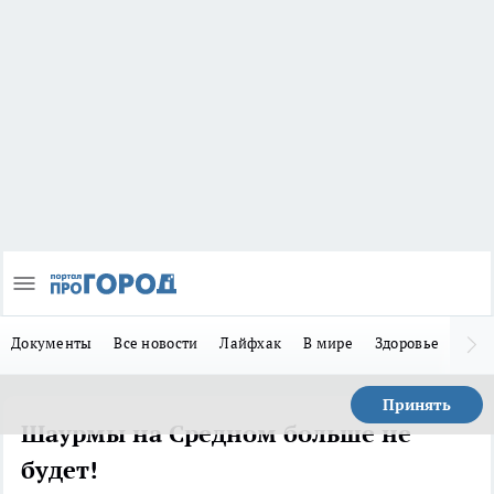
Документы
Все новости
Лайфхак
В мире
Здоровье
Зака
Принять
Шаурмы на Средном больше не
будет!