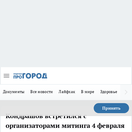
Документы
Все новости
Лайфхак
В мире
Здоровье
Зака
Принять
Кондрашов встретился с
организаторами митинга 4 февраля