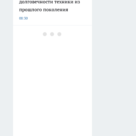
долговечности техники из
прошлого поколения
08:30
Последствия атаки БПЛА в
регионе и трагедии на
дорогах: главные новости
Нижнего Новгорода
07:31
Банки у нижегородцев
смогут блокировать
переводы и платежи из-за
нового закона
07:30