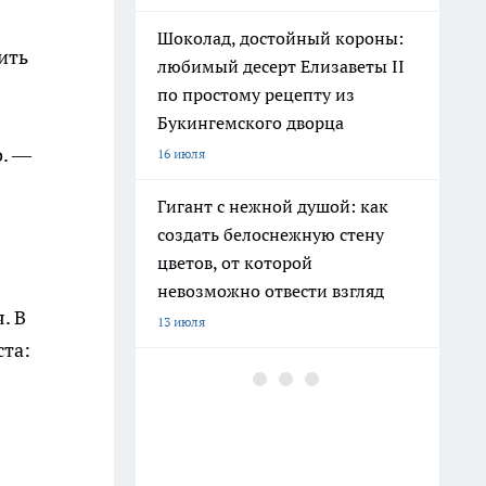
Шоколад, достойный короны:
ить
любимый десерт Елизаветы II
по простому рецепту из
Букингемского дворца
о. —
16 июля
Гигант с нежной душой: как
создать белоснежную стену
цветов, от которой
невозможно отвести взгляд
. В
13 июля
ста:
Эксперты назвали отличный
растворимый кофе: беру по 3
банки себе, на подарок и в
офис – проверенное качество