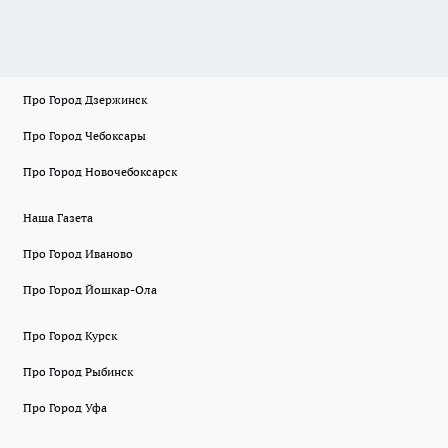
Про Город Дзержинск
Про Город Чебоксары
Про Город Новочебоксарск
Наша Газета
Про Город Иваново
Про Город Йошкар-Ола
Про Город Курск
Про Город Рыбинск
Про Город Уфа