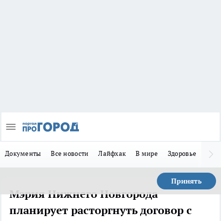
Документы
Все новости
Лайфхак
В мире
Здоровье
Зака
Принять
Мэрия Нижнего Новгорода
планирует расторгнуть договор с