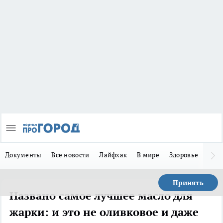
Документы
Все новости
Лайфхак
В мире
Здоровье
Зака
Принять
Названо самое лучшее масло для
жарки: и это не оливковое и даже