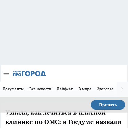
Документы
Все новости
Лайфхак
В мире
Здоровье
Зака
Принять
Узнала, как лечиться в платной
клинике по ОМС: в Госдуме назвали