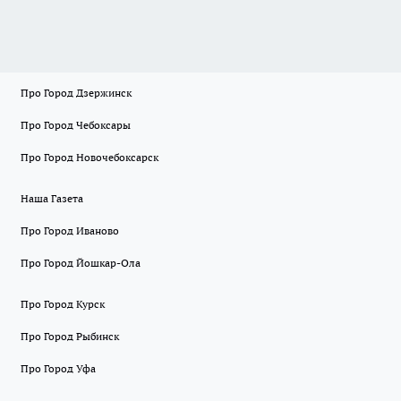
Про Город Дзержинск
Про Город Чебоксары
Про Город Новочебоксарск
Наша Газета
Про Город Иваново
Про Город Йошкар-Ола
Про Город Курск
Про Город Рыбинск
Про Город Уфа