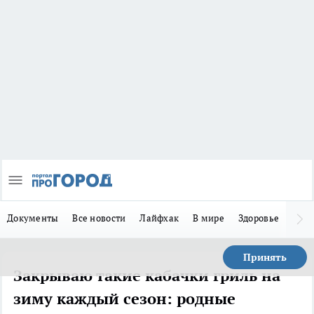
Документы
Все новости
Лайфхак
В мире
Здоровье
Зака
Принять
Закрываю такие кабачки гриль на
зиму каждый сезон: родные