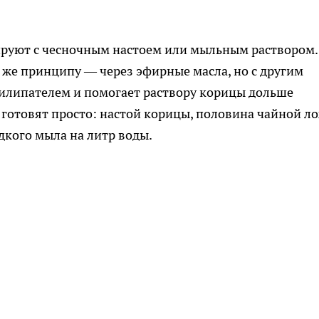
руют с чесночным настоем или мыльным раствором.
у же принципу — через эфирные масла, но с другим
илипателем и помогает раствору корицы дольше
ь готовят просто: настой корицы, половина чайной л
дкого мыла на литр воды.