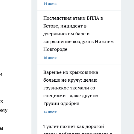
14 июля
Последствия атаки БПЛА в
Кстове, инцидент в
дзержинском баре и
загрязнение воздуха в Нижнем
Новгороде
16 июля
Варенье из крыжовника
и
больше не кручу: делаю
грузинское ткемали со
специями - даже друг из
ых
Грузии одобрил
ому
13 июля
Туалет пахнет как дорогой
вы