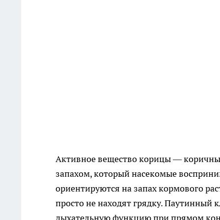
Активное вещество корицы — коричный
запахом, который насекомые восприним
ориентируются на запах кормового раст
просто не находят грядку. Паутинный 
дыхательную функцию при прямом конт