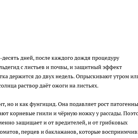
-десять дней, после каждого дождя процедуру
ьдегид с листьев и почвы, и защитный эффект
отка держится до двух недель. Опрыскивают утром ил
лнца раствор даёт ожоги на листьях.
нт, но и как фунгицид. Она подавляет рост патогенн
вают корневые гнили и чёрную ножку у рассады. Поэт
енно защищает и от вредителей, и от грибковых
томатов, перцев и баклажанов, которые восприимчи