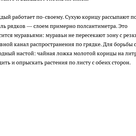
дый работает по-своему. Сухую корицу рассыпают п
оль рядков — слоем примерно полсантиметра. Это
осится муравьями: муравьи не пересекают зону с рез
овной канал распространения по грядке. Для борьбы 
дный настой: чайная ложка молотой корицы на лит
дить и опрыскать растения по листу с обеих сторон.