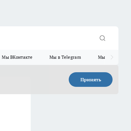
Мы ВКонтакте
Мы в Telegram
Мы в MAX
Принять