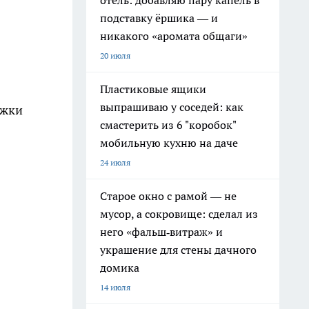
отель: добавляю пару капель в
подставку ёршика — и
никакого «аромата общаги»
20 июля
Пластиковые ящики
выпрашиваю у соседей: как
ожки
смастерить из 6 "коробок"
мобильную кухню на даче
24 июля
Старое окно с рамой — не
мусор, а сокровище: сделал из
него «фальш‑витраж» и
украшение для стены дачного
домика
14 июля