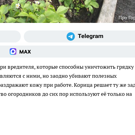
Про Го
ри вредителя, которые способны уничтожить грядку 
вляются с ними, но заодно убивают полезных
аздражают кожу при работе. Корица решает ту же за
о огородников до сих пор используют её только на