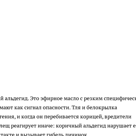
 альдегид. Это эфирное масло с резким специфиче
ают как сигнал опасности. Тля и белокрылка
ения, и когда он перебивается корицей, вредители
клещ реагирует иначе: коричный альдегид нарушает е
акте и вызывает гибель личинок.