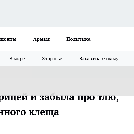
иденты
Армия
Политика
В мире
Здоровье
Заказать рекламу
рицей и забыла про тлю,
нного клеща