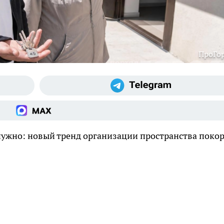
ПроГо
нужно: новый тренд организации пространства поко