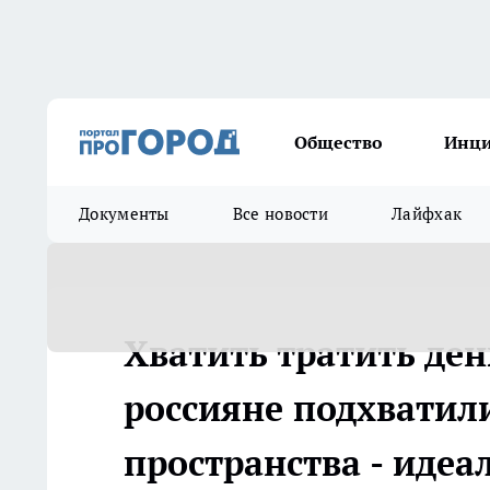
Общество
Инц
Документы
Все новости
Лайфхак
Хватить тратить де
россияне подхватил
пространства - иде