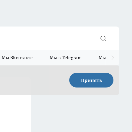
Мы ВКонтакте
Мы в Telegram
Мы в MAX
Принять