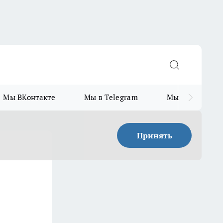
Мы ВКонтакте
Мы в Telegram
Мы в MAX
Принять