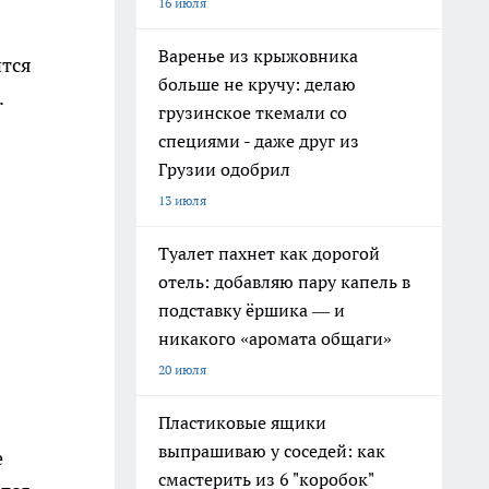
16 июля
Варенье из крыжовника
ится
больше не кручу: делаю
.
грузинское ткемали со
специями - даже друг из
Грузии одобрил
13 июля
Туалет пахнет как дорогой
отель: добавляю пару капель в
подставку ёршика — и
никакого «аромата общаги»
20 июля
Пластиковые ящики
выпрашиваю у соседей: как
е
смастерить из 6 "коробок"