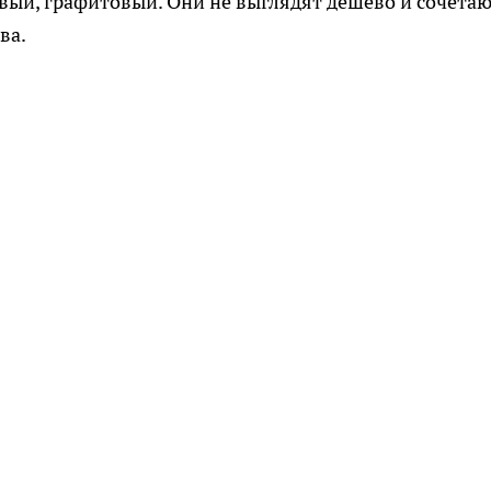
евый, графитовый. Они не выглядят дёшево и сочета
ва.