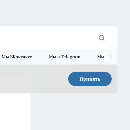
Мы ВКонтакте
Мы в Telegram
Мы в MAX
Принять