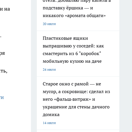
отель: добавляю пару капель в
подставку ёршика — и
и на
никакого «аромата общаги»
20 июля
.
Пластиковые ящики
выпрашиваю у соседей: как
ря
смастерить из 6 "коробок"
мобильную кухню на даче
24 июля
ть,
Старое окно с рамой — не
мусор, а сокровище: сделал из
ти
него «фальш‑витраж» и
украшение для стены дачного
домика
14 июля