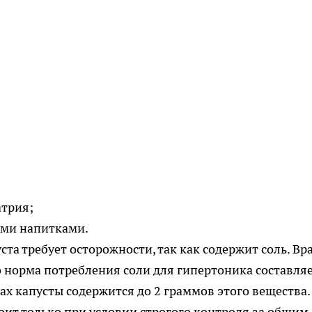
трия;
ми напитками.
та требует осторожности, так как содержит соль. Вр
 норма потребления соли для гипертоника составля
мах капусты содержится до 2 граммов этого вещества.
оит только при условии строгого контроля за общим