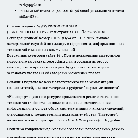
red@pg52.ru
Рекламный отдел: 8-920-004-61-95 Email рекламного отдела:
st@pg52.ru
Сетевое издание WWW.PROGORODNN.RU
(ВВВ.ПРОГОРОДНН.РУ). Регистрация РКН: №: 7378360181.
Регистрационный номер ЭЛ 77-90994 от 10.03.2026., выдано
Федеральной службой по надзору в сфере связи, информационных
технологий и массовых коммуникаций.
Возрастная категория сайта 16+. При использовании материалов
новостного портала progorodnn.ru гиперссылка на ресурс
обязательна
,
в противном случае будут применены нормы
законодательства РФ об авторских и смежных правах.
Редакция портала не несет ответственности за комментарии
пользователей, а также материалы рубрики "народные новости".
«На информационном ресурсе применяются рекомендательные
технологии (информационные технологии предоставления
информации на основе сбора, систематизации и анализа сведений,
относящихся к предпочтениям пользователей сети "Интернет",
находящихся на территории Российской Федерации)».
Подробнее
Политика конфиденциальности и обработки персональных данных
Вся информация, размещенная на данном сайте, охраняется в