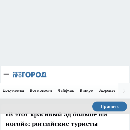
Документы
Все новости
Лайфхак
В мире
Здоровье
Зака
Принять
«В этот красивый ад больше ни
ногой»: российские туристы