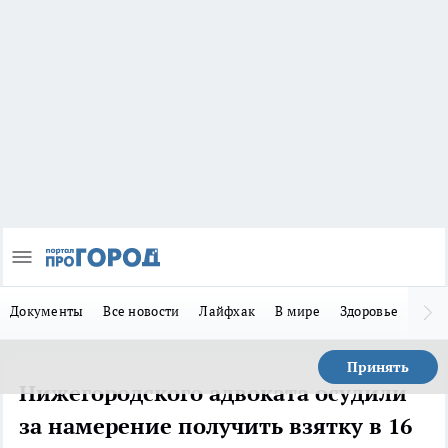
Документы
Все новости
Лайфхак
В мире
Здоровье
Зака
Принять
Нижегородского адвоката осудили
за намерение получить взятку в 16