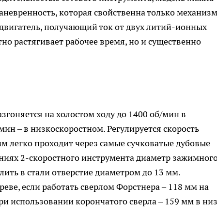
аневренность, которая свойственна только механизм
вигатель, получающий ток от двух литий-ионных
етно растягивает рабочее время, но и существенно
згоняется на холостом ходу до 1400 об/мин в
мин – в низкоскоростном. Регулируется скорость
мм легко проходит через самые сучковатые дубовые
ениях 2-скоростного инструмента диаметр зажимног
лить в стали отверстие диаметром до 13 мм.
еве, если работать сверлом Форстнера – 118 мм на
ри использовании корончатого сверла – 159 мм в ни