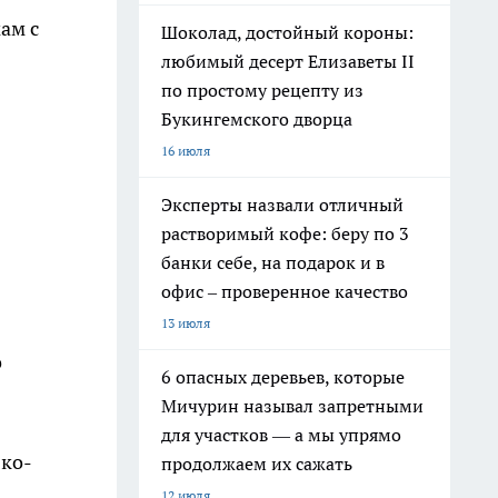
ам с
Шоколад, достойный короны:
любимый десерт Елизаветы II
по простому рецепту из
Букингемского дворца
16 июля
Эксперты назвали отличный
растворимый кофе: беру по 3
банки себе, на подарок и в
офис – проверенное качество
13 июля
о
6 опасных деревьев, которые
Мичурин называл запретными
для участков — а мы упрямо
зко-
продолжаем их сажать
12 июля