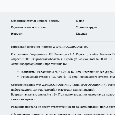
Обзорные статьи и пресс-релизы
О нас
Редакционная политика
Условия труда
Новости
Главная
Городской интернет-портал WWW.PROGORODNN.RU
О компании: Учредитель: ИП Звеняцкая Е.А. Редактор сайта: Бакаева Ю.
Адрес: 610001, Кировская область, г. Киров, ул. Азина, дом № 80, кв. 31
Знак информационной продукции: 16+
Контакты: Редакция: 8-927-669-90-87 Email редакции: red@pg52
Рекламный отдел: 8-920-004-61-95 Email рекламного отдела: st
Сетевое издание WWW.PROGORODNN.RU (ВВВ.ПРОГОРОДНН.РУ). Регистраци
информационных технологий и массовых коммуникаций.
Возрастная категория сайта 16+. При использовании материалов новос
смежных правах.
Редакция портала не несет ответственности за комментарии пользоват
«На информационном ресурсе применяются рекомендательные техноло