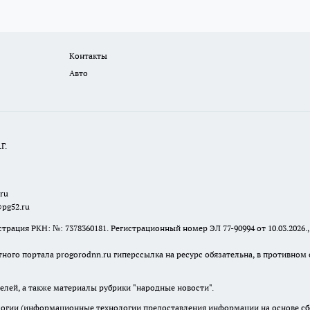
Контакты
Авто
Г.
.ru
@pg52.ru
я РКН: №: 7378360181. Регистрационный номер ЭЛ 77-90994 от 10.03.2026., 
тного портала progorodnn.ru гиперссылка на ресурс обязательна
,
в противном 
елей, а также материалы рубрики "народные новости".
гии (информационные технологии предоставления информации на основе сбор