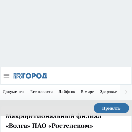
Документы
Все новости
Лайфхак
В мире
Здоровье
Зака
Принять
Макрорегиональный филиал
«Волга» ПАО «Ростелеком»