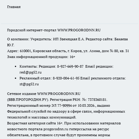
Главная
Городской интернет-портал WWW.PROGORODNN.RU
О компании: Учредитель: ИП Звеняцкая Е.А. Редактор сайта: Бакаева
Ю.Г.
Адрес: 610001, Кировская область, г. Киров, ул. Азина, дом № 80, кв. 31
Знак информационной продукции: 16+
Контакты: Редакция: 8-927-669-90-87 Email редакции:
red@pg52.ru
Рекламный отдел: 8-920-004-61-95 Email рекламного отдела:
st@pg52.ru
Сетевое издание WWW.PROGORODNN.RU
(ВВВ.ПРОГОРОДНН.РУ). Регистрация РКН: №: 7378360181.
Регистрационный номер ЭЛ 77-90994 от 10.03.2026., выдано
Федеральной службой по надзору в сфере связи, информационных
технологий и массовых коммуникаций.
Возрастная категория сайта 16+. При использовании материалов
новостного портала progorodnn.ru гиперссылка на ресурс
обязательна
,
в противном случае будут применены нормы