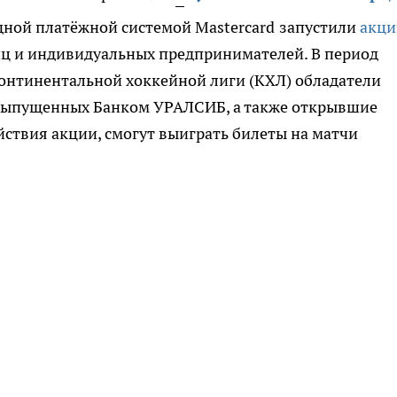
дной платёжной системой
Master
с
ard
запустили
акц
ц и индивидуальных предпринимателей. В период
онтинентальной хоккейной лиги (КХЛ) обладатели
 выпущенных Банком УРАЛСИБ, а также открывшие
йствия акции, смогут выиграть билеты на матчи