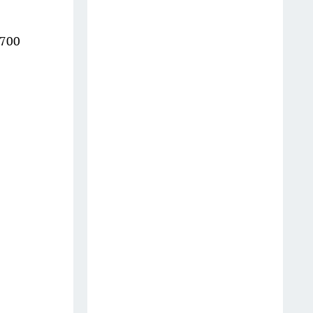
14 июля
 700
Последствия атаки БПЛА в
Кстове, инцидент в
дзержинском баре и
загрязнение воздуха в Нижнем
Новгороде
16 июля
Варенье из крыжовника
больше не кручу: делаю
грузинское ткемали со
специями - даже друг из
Грузии одобрил
13 июля
Туалет пахнет как дорогой