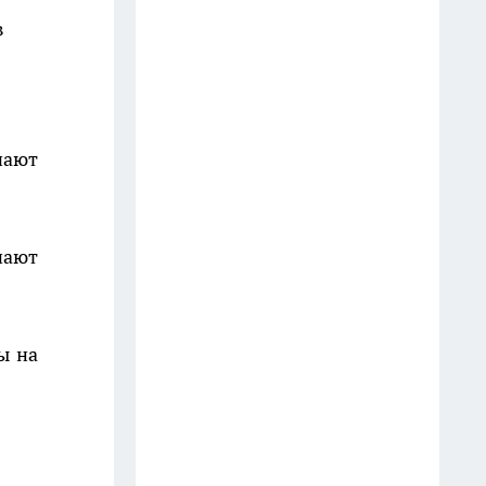
в
Старые простыни - сокровище
для хозяйки: как превратить
хлопковую ветошь в уютный
бисквитный плед
чают
19 июля
Зубной пастой закупаюсь
оптом: вот как отмываю
чают
сковородки до блеска — 5
работающих лайфхаков
18 июля
ы на
Фасад без бригады и лесов: чем
облицевать дом, чтобы он
выглядел дороже сайдинга, а
стоил вдвое меньше