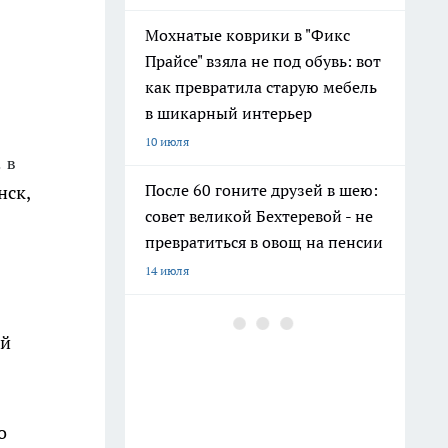
Мохнатые коврики в "Фикс
Прайсе" взяла не под обувь: вот
как превратила старую мебель
в шикарный интерьер
10 июля
. в
После 60 гоните друзей в шею:
нск,
совет великой Бехтеревой - не
превратиться в овощ на пенсии
14 июля
Гигант с нежной душой: как
ий
создать белоснежную стену
цветов, от которой
невозможно отвести взгляд
13 июля
о