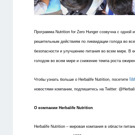
Программа Nutrition for Zero Hunger созвучна
c
одной и
решительным действиям по ликвидации голода во все
безопасности и улучшению питания во всем мире. В ее
голодом во всем мире и снижение темпа роста ожирен
Ia
Чтобы
узнать
больше
о
Herbalife Nutrition,
посетите
новостями компании, подпишитесь на
Twitter
: @
Herbal
О компании
Herbalife
Nutrition
Herbalife
Nutrition
– мировая компания в области питан