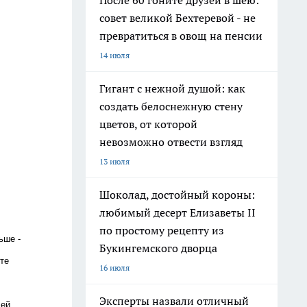
После 60 гоните друзей в шею:
совет великой Бехтеревой - не
превратиться в овощ на пенсии
14 июля
Гигант с нежной душой: как
создать белоснежную стену
цветов, от которой
невозможно отвести взгляд
13 июля
Шоколад, достойный короны:
любимый десерт Елизаветы II
по простому рецепту из
ьше -
Букингемского дворца
те
16 июля
Эксперты назвали отличный
ей,