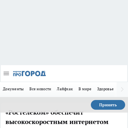
Документы
Все новости
Лайфхак
В мире
Здоровье
Зака
Принять
«Ростелеком» обеспечит
высокоскоростным интернетом