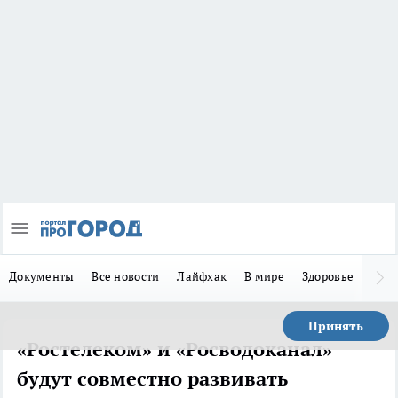
Документы
Все новости
Лайфхак
В мире
Здоровье
Зака
Принять
«Ростелеком» и «Росводоканал»
будут совместно развивать