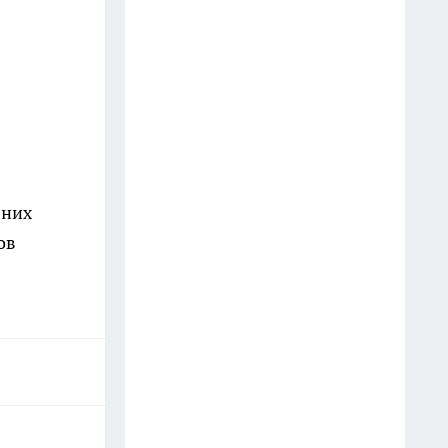
Деревянную посуду в Fix Price
беру не для кухни: 7 идей, как
её нестандартно применить в
быту и на даче
15 июля
Грузовик пробил ограду и
влетел в парк "Швейцария" в
 них
Нижнем Новгороде
ов
24 июля
Фасад без бригады и лесов: чем
облицевать дом, чтобы он
смотрелся богаче сайдинга, а
стоил вдвое меньше
23 июля