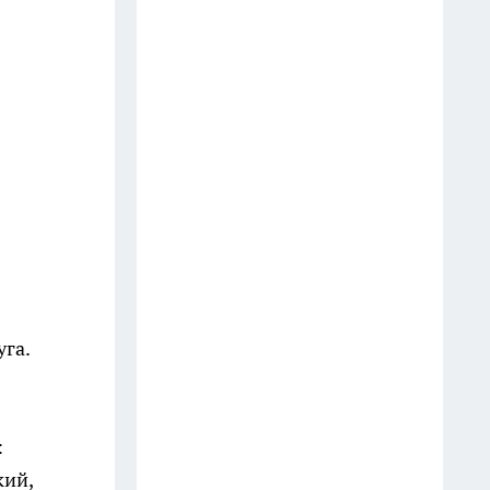
14 июля
Последствия атаки БПЛА в
Кстове, инцидент в
дзержинском баре и
загрязнение воздуха в Нижнем
Новгороде
16 июля
Варенье из крыжовника
больше не кручу: делаю
грузинское ткемали со
уга.
специями - даже друг из
Грузии одобрил
13 июля
:
Туалет пахнет как дорогой
кий,