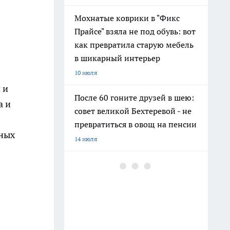
Мохнатые коврики в "Фикс
Прайсе" взяла не под обувь: вот
как превратила старую мебель
в шикарный интерьер
10 июля
 и
После 60 гоните друзей в шею:
а и
совет великой Бехтеревой - не
превратиться в овощ на пенсии
вных
14 июля
Гигант с нежной душой: как
создать белоснежную стену
цветов, от которой
невозможно отвести взгляд
13 июля