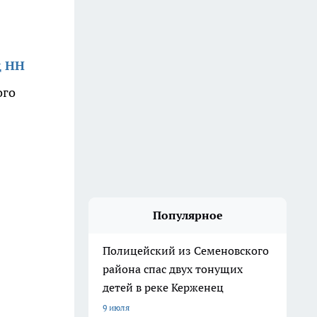
д НН
ого
Популярное
Полицейский из Семеновского
района спас двух тонущих
детей в реке Керженец
9 июля