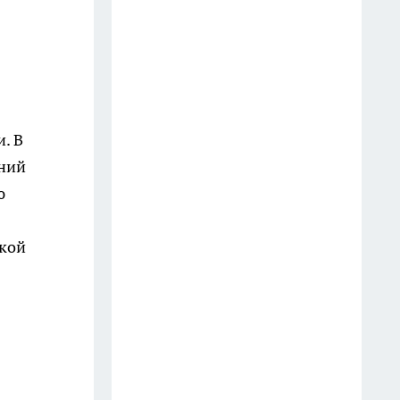
Старые простыни - сокровище
для хозяйки: как превратить
хлопковую ветошь в уютный
бисквитный плед
19 июля
. В
аний
Зубной пастой закупаюсь
ю
оптом: вот как отмываю
сковородки до блеска — 5
ской
работающих лайфхаков
18 июля
Фасад без бригады и лесов: чем
облицевать дом, чтобы он
выглядел дороже сайдинга, а
стоил вдвое меньше