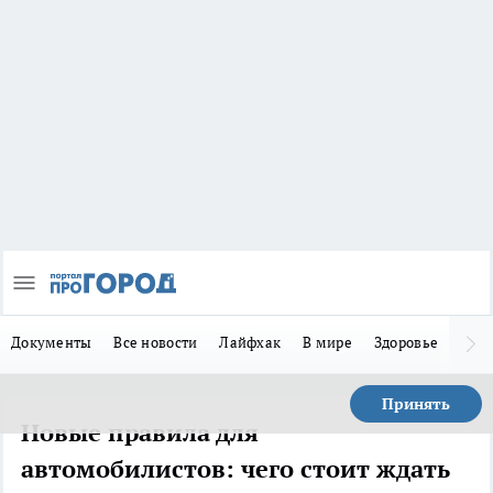
Документы
Все новости
Лайфхак
В мире
Здоровье
Зака
Принять
Новые правила для
автомобилистов: чего стоит ждать