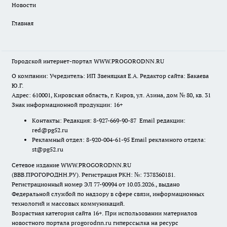
Новости
Главная
Городской интернет-портал WWW.PROGORODNN.RU
О компании: Учредитель: ИП Звеняцкая Е.А. Редактор сайта: Бакаева
Ю.Г.
Адрес: 610001, Кировская область, г. Киров, ул. Азина, дом № 80, кв. 31
Знак информационной продукции: 16+
Контакты: Редакция: 8-927-669-90-87 Email редакции:
red@pg52.ru
Рекламный отдел: 8-920-004-61-95 Email рекламного отдела:
st@pg52.ru
Сетевое издание WWW.PROGORODNN.RU
(ВВВ.ПРОГОРОДНН.РУ). Регистрация РКН: №: 7378360181.
Регистрационный номер ЭЛ 77-90994 от 10.03.2026., выдано
Федеральной службой по надзору в сфере связи, информационных
технологий и массовых коммуникаций.
Возрастная категория сайта 16+. При использовании материалов
новостного портала progorodnn.ru гиперссылка на ресурс