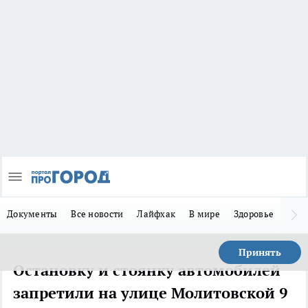
Документы
Все новости
Лайфхак
В мире
Здоровье
Зака
Принять
Остановку и стоянку автомобилей
запретили на улице Молитовской 9