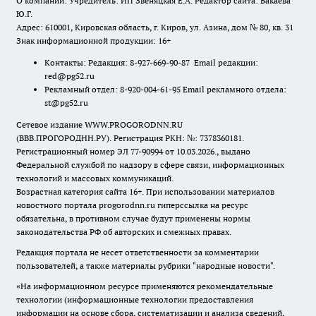
О компании: Учредитель: ИП Звеняцкая Е.А. Редактор сайта: Бакаева
Ю.Г.
Адрес: 610001, Кировская область, г. Киров, ул. Азина, дом № 80, кв. 31
Знак информационной продукции: 16+
Контакты: Редакция: 8-927-669-90-87 Email редакции:
red@pg52.ru
Рекламный отдел: 8-920-004-61-95 Email рекламного отдела:
st@pg52.ru
Сетевое издание WWW.PROGORODNN.RU
(ВВВ.ПРОГОРОДНН.РУ). Регистрация РКН: №: 7378360181.
Регистрационный номер ЭЛ 77-90994 от 10.03.2026., выдано
Федеральной службой по надзору в сфере связи, информационных
технологий и массовых коммуникаций.
Возрастная категория сайта 16+. При использовании материалов
новостного портала progorodnn.ru гиперссылка на ресурс
обязательна
,
в противном случае будут применены нормы
законодательства РФ об авторских и смежных правах.
Редакция портала не несет ответственности за комментарии
пользователей, а также материалы рубрики "народные новости".
«На информационном ресурсе применяются рекомендательные
технологии (информационные технологии предоставления
информации на основе сбора, систематизации и анализа сведений,