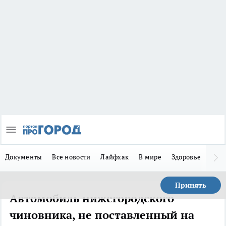
Документы
Все новости
Лайфхак
В мире
Здоровье
Зака
Принять
Автомобиль нижегородского
чиновника, не поставленный на