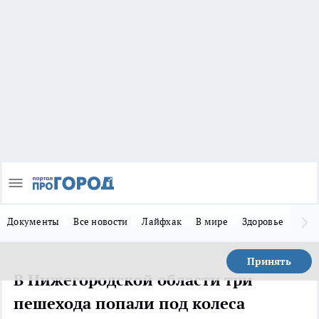
Документы
Все новости
Лайфхак
В мире
Здоровье
Зака
Принять
В Нижегородской области три
пешехода попали под колеса