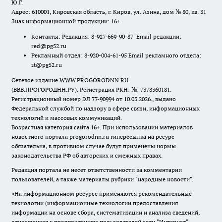
Ю.Г.
Адрес: 610001, Кировская область, г. Киров, ул. Азина, дом № 80, кв. 31
Знак информационной продукции: 16+
Контакты: Редакция: 8-927-669-90-87 Email редакции:
red@pg52.ru
Рекламный отдел: 8-920-004-61-95 Email рекламного отдела:
st@pg52.ru
Сетевое издание WWW.PROGORODNN.RU
(ВВВ.ПРОГОРОДНН.РУ). Регистрация РКН: №: 7378360181.
Регистрационный номер ЭЛ 77-90994 от 10.03.2026., выдано
Федеральной службой по надзору в сфере связи, информационных
технологий и массовых коммуникаций.
Возрастная категория сайта 16+. При использовании материалов
новостного портала progorodnn.ru гиперссылка на ресурс
обязательна
,
в противном случае будут применены нормы
законодательства РФ об авторских и смежных правах.
Редакция портала не несет ответственности за комментарии
пользователей, а также материалы рубрики "народные новости".
«На информационном ресурсе применяются рекомендательные
технологии (информационные технологии предоставления
информации на основе сбора, систематизации и анализа сведений,
относящихся к предпочтениям пользователей сети "Интернет",