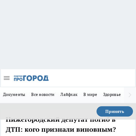
Документы
Все новости
Лайфхак
В мире
Здоровье
Зака
Принять
Нижегородский депутат погиб в
ДТП: кого признали виновным?