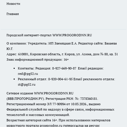
Новости
Главная
Городской интернет-портал WWW.PROGORODNN.RU
О компании: Учредитель: ИП Звеняцкая Е.А. Редактор сайта: Бакаева
Ю.Г.
Адрес: 610001, Кировская область, г. Киров, ул. Азина, дом № 80, кв. 31
Знак информационной продукции: 16+
Контакты: Редакция: 8-927-669-90-87 Email редакции:
red@pg52.ru
Рекламный отдел: 8-920-004-61-95 Email рекламного отдела:
st@pg52.ru
Сетевое издание WWW.PROGORODNN.RU
(ВВВ.ПРОГОРОДНН.РУ). Регистрация РКН: №: 7378360181.
Регистрационный номер ЭЛ 77-90994 от 10.03.2026., выдано
Федеральной службой по надзору в сфере связи, информационных
технологий и массовых коммуникаций.
Возрастная категория сайта 16+. При использовании материалов
новостного портала progorodnn.ru гиперссылка на ресурс