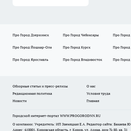
Про Город Дзержинск
Про Город Чебоксары
Про Город
Про Город Йошкар-Ола
Про Город Курск
Про Город
Про Город Ярославль
Про Город Владивосток
Про Город
Обзорные статьи и пресс-релизы
О нас
Редакционная политика
Условия труда
Новости
Главная
Городской интернет-портал WWW.PROGORODNN.RU
О компании: Учредитель: ИП Звеняцкая Е.А. Редактор сайта: Бакаева Ю.
Адрес: 610001, Кировская область, г. Киров, ул. Азина, дом № 80, кв. 31