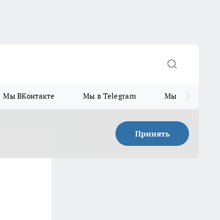
Мы ВКонтакте
Мы в Telegram
Мы в MAX
Принять