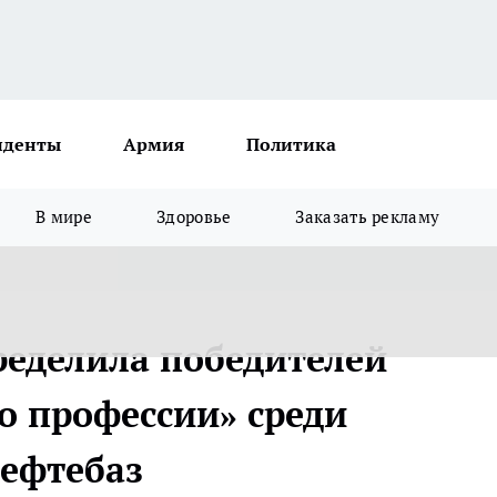
иденты
Армия
Политика
В мире
Здоровье
Заказать рекламу
ределила победителей
о профессии» среди
нефтебаз