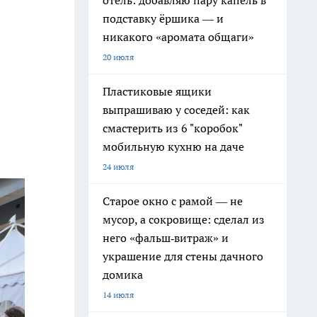
отель: добавляю пару капель в
подставку ёршика — и
никакого «аромата общаги»
20 июля
Пластиковые ящики
выпрашиваю у соседей: как
смастерить из 6 "коробок"
мобильную кухню на даче
24 июля
Старое окно с рамой — не
мусор, а сокровище: сделал из
него «фальш‑витраж» и
украшение для стены дачного
домика
14 июля