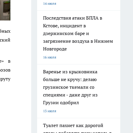
14 июля
Последствия атаки БПЛА в
Кстове, инцидент в
бных
дзержинском баре и
ский
загрязнение воздуха в Нижнем
Новгороде
16 июля
е» в
озов
Варенье из крыжовника
руту
больше не кручу: делаю
грузинское ткемали со
специями - даже друг из
Грузии одобрил
13 июля
Туалет пахнет как дорогой