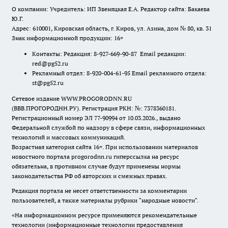
О компании: Учредитель: ИП Звеняцкая Е.А. Редактор сайта: Бакаева
Ю.Г.
Адрес: 610001, Кировская область, г. Киров, ул. Азина, дом № 80, кв. 31
Знак информационной продукции: 16+
Контакты: Редакция: 8-927-669-90-87 Email редакции:
red@pg52.ru
Рекламный отдел: 8-920-004-61-95 Email рекламного отдела:
st@pg52.ru
Сетевое издание WWW.PROGORODNN.RU
(ВВВ.ПРОГОРОДНН.РУ). Регистрация РКН: №: 7378360181.
Регистрационный номер ЭЛ 77-90994 от 10.03.2026., выдано
Федеральной службой по надзору в сфере связи, информационных
технологий и массовых коммуникаций.
Возрастная категория сайта 16+. При использовании материалов
новостного портала progorodnn.ru гиперссылка на ресурс
обязательна
,
в противном случае будут применены нормы
законодательства РФ об авторских и смежных правах.
Редакция портала не несет ответственности за комментарии
пользователей, а также материалы рубрики "народные новости".
«На информационном ресурсе применяются рекомендательные
технологии (информационные технологии предоставления