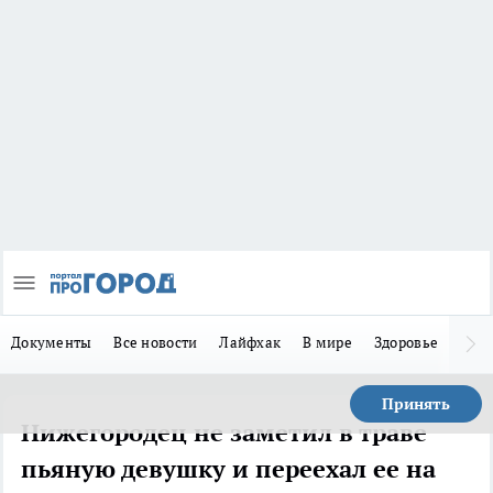
Документы
Все новости
Лайфхак
В мире
Здоровье
Зака
Принять
Нижегородец не заметил в траве
пьяную девушку и переехал ее на