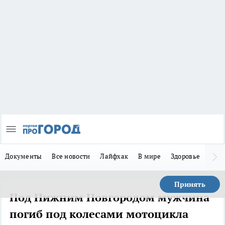
Документы
Все новости
Лайфхак
В мире
Здоровье
Зака
Принять
Под Нижним Новгородом мужчина
погиб под колесами мотоцикла