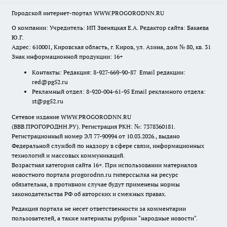
Городской интернет-портал WWW.PROGORODNN.RU
О компании: Учредитель: ИП Звеняцкая Е.А. Редактор сайта: Бакаева
Ю.Г.
Адрес: 610001, Кировская область, г. Киров, ул. Азина, дом № 80, кв. 31
Знак информационной продукции: 16+
Контакты: Редакция: 8-927-669-90-87 Email редакции:
red@pg52.ru
Рекламный отдел: 8-920-004-61-95 Email рекламного отдела:
st@pg52.ru
Сетевое издание WWW.PROGORODNN.RU
(ВВВ.ПРОГОРОДНН.РУ). Регистрация РКН: №: 7378360181.
Регистрационный номер ЭЛ 77-90994 от 10.03.2026., выдано
Федеральной службой по надзору в сфере связи, информационных
технологий и массовых коммуникаций.
Возрастная категория сайта 16+. При использовании материалов
новостного портала progorodnn.ru гиперссылка на ресурс
обязательна
,
в противном случае будут применены нормы
законодательства РФ об авторских и смежных правах.
Редакция портала не несет ответственности за комментарии
пользователей, а также материалы рубрики "народные новости".