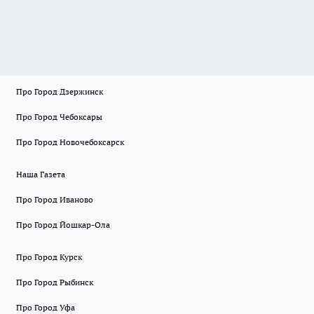
Про Город Дзержинск
Про Город Чебоксары
Про Город Новочебоксарск
Наша Газета
Про Город Иваново
Про Город Йошкар-Ола
Про Город Курск
Про Город Рыбинск
Про Город Уфа