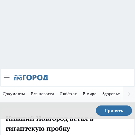
Документы
Все новости
Лайфхак
В мире
Здоровье
Зака
Принять
Нижний Новгород встал в
гигантскую пробку