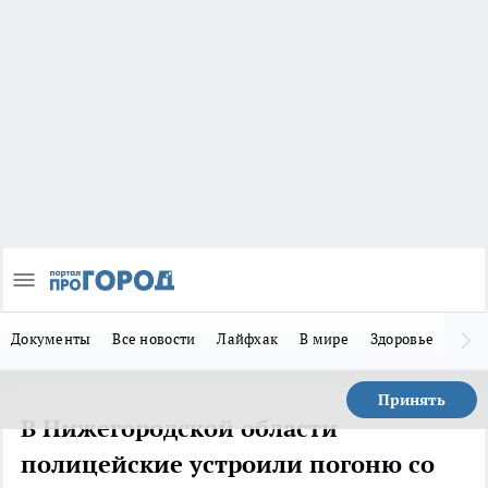
Документы
Все новости
Лайфхак
В мире
Здоровье
Зака
Принять
В Нижегородской области
полицейские устроили погоню со