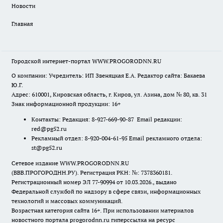
Новости
Главная
Городской интернет-портал WWW.PROGORODNN.RU
О компании: Учредитель: ИП Звеняцкая Е.А. Редактор сайта: Бакаева
Ю.Г.
Адрес: 610001, Кировская область, г. Киров, ул. Азина, дом № 80, кв. 31
Знак информационной продукции: 16+
Контакты: Редакция: 8-927-669-90-87 Email редакции:
red@pg52.ru
Рекламный отдел: 8-920-004-61-95 Email рекламного отдела:
st@pg52.ru
Сетевое издание WWW.PROGORODNN.RU
(ВВВ.ПРОГОРОДНН.РУ). Регистрация РКН: №: 7378360181.
Регистрационный номер ЭЛ 77-90994 от 10.03.2026., выдано
Федеральной службой по надзору в сфере связи, информационных
технологий и массовых коммуникаций.
Возрастная категория сайта 16+. При использовании материалов
новостного портала progorodnn.ru гиперссылка на ресурс