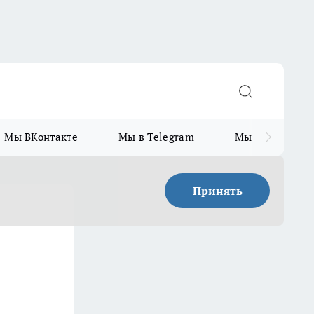
Мы ВКонтакте
Мы в Telegram
Мы в MAX
Принять