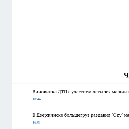
Ч
Виновника ДТП с участием четырех машин 
18:44
В Дзержинске большегруз раздавил "Оку" н
16:01