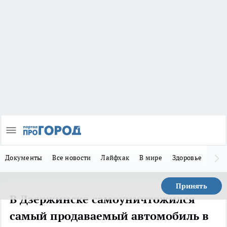
Документы
Все новости
Лайфхак
В мире
Здоровье
Зака
Принять
В Дзержинске самоуничтожился
самый продаваемый автомобиль в