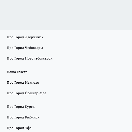
Про Город Дзержинск
Про Город Чебоксары
Про Город Новочебоксарск
Наша Газета
Про Город Иваново
Про Город Йошкар-Ола
Про Город Курск
Про Город Рыбинск
Про Город Уфа