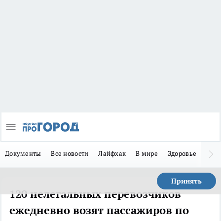
Документы
Все новости
Лайфхак
В мире
Здоровье
Зака
Принять
120 нелегальных перевозчиков
ежедневно возят пассажиров по