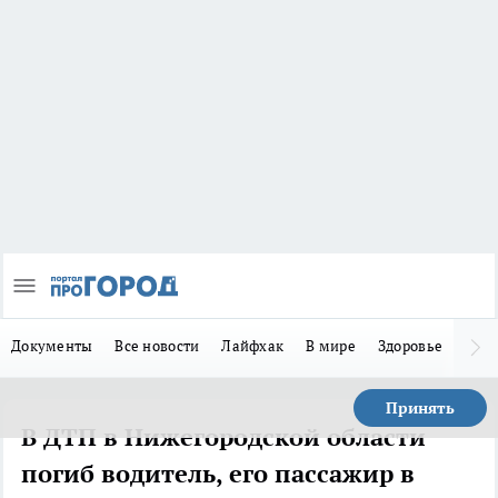
Документы
Все новости
Лайфхак
В мире
Здоровье
Зака
Принять
В ДТП в Нижегородской области
погиб водитель, его пассажир в