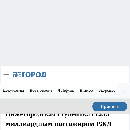
Документы
Все новости
Лайфхак
В мире
Здоровье
Зака
Принять
Нижегородская студентка стала
миллиардным пассажиром РЖД