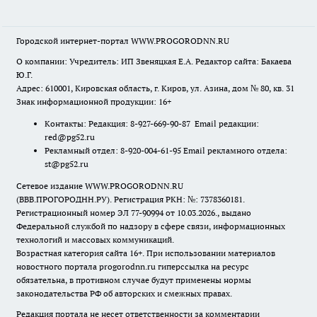
Городской интернет-портал WWW.PROGORODNN.RU
О компании: Учредитель: ИП Звеняцкая Е.А. Редактор сайта: Бакаева
Ю.Г.
Адрес: 610001, Кировская область, г. Киров, ул. Азина, дом № 80, кв. 31
Знак информационной продукции: 16+
Контакты: Редакция: 8-927-669-90-87 Email редакции:
red@pg52.ru
Рекламный отдел: 8-920-004-61-95 Email рекламного отдела:
st@pg52.ru
Сетевое издание WWW.PROGORODNN.RU
(ВВВ.ПРОГОРОДНН.РУ). Регистрация РКН: №: 7378360181.
Регистрационный номер ЭЛ 77-90994 от 10.03.2026., выдано
Федеральной службой по надзору в сфере связи, информационных
технологий и массовых коммуникаций.
Возрастная категория сайта 16+. При использовании материалов
новостного портала progorodnn.ru гиперссылка на ресурс
обязательна
,
в противном случае будут применены нормы
законодательства РФ об авторских и смежных правах.
Редакция портала не несет ответственности за комментарии