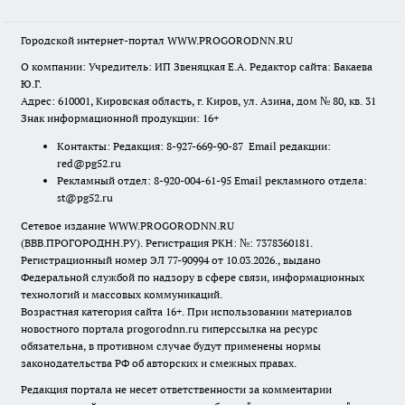
Городской интернет-портал WWW.PROGORODNN.RU
О компании: Учредитель: ИП Звеняцкая Е.А. Редактор сайта: Бакаева
Ю.Г.
Адрес: 610001, Кировская область, г. Киров, ул. Азина, дом № 80, кв. 31
Знак информационной продукции: 16+
Контакты: Редакция: 8-927-669-90-87 Email редакции:
red@pg52.ru
Рекламный отдел: 8-920-004-61-95 Email рекламного отдела:
st@pg52.ru
Сетевое издание WWW.PROGORODNN.RU
(ВВВ.ПРОГОРОДНН.РУ). Регистрация РКН: №: 7378360181.
Регистрационный номер ЭЛ 77-90994 от 10.03.2026., выдано
Федеральной службой по надзору в сфере связи, информационных
технологий и массовых коммуникаций.
Возрастная категория сайта 16+. При использовании материалов
новостного портала progorodnn.ru гиперссылка на ресурс
обязательна
,
в противном случае будут применены нормы
законодательства РФ об авторских и смежных правах.
Редакция портала не несет ответственности за комментарии