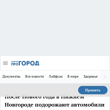
Документы
Все новости
Лайфхак
В мире
Здоровье
Зака
Принять
После Нового года в Нижнем
Новгороде подорожают автомобили