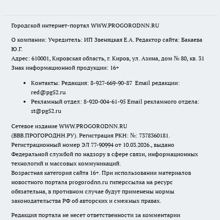
Городской интернет-портал WWW.PROGORODNN.RU
О компании: Учредитель: ИП Звеняцкая Е.А. Редактор сайта: Бакаева
Ю.Г.
Адрес: 610001, Кировская область, г. Киров, ул. Азина, дом № 80, кв. 31
Знак информационной продукции: 16+
Контакты: Редакция: 8-927-669-90-87 Email редакции:
red@pg52.ru
Рекламный отдел: 8-920-004-61-95 Email рекламного отдела:
st@pg52.ru
Сетевое издание WWW.PROGORODNN.RU
(ВВВ.ПРОГОРОДНН.РУ). Регистрация РКН: №: 7378360181.
Регистрационный номер ЭЛ 77-90994 от 10.03.2026., выдано
Федеральной службой по надзору в сфере связи, информационных
технологий и массовых коммуникаций.
Возрастная категория сайта 16+. При использовании материалов
новостного портала progorodnn.ru гиперссылка на ресурс
обязательна
,
в противном случае будут применены нормы
законодательства РФ об авторских и смежных правах.
Редакция портала не несет ответственности за комментарии