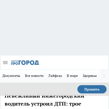
Документы
Все новости
Лайфхак
В мире
Здоровье
Зака
Принять
Невежливый нижегородский
водитель устроил ДТП: трое