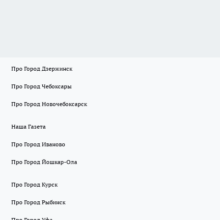
Про Город Дзержинск
Про Город Чебоксары
Про Город Новочебоксарск
Наша Газета
Про Город Иваново
Про Город Йошкар-Ола
Про Город Курск
Про Город Рыбинск
Про Город Уфа