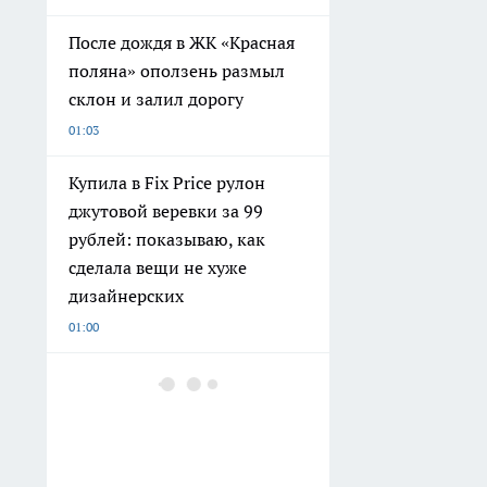
После дождя в ЖК «Красная
поляна» оползень размыл
склон и залил дорогу
01:03
Купила в Fix Price рулон
джутовой веревки за 99
рублей: показываю, как
сделала вещи не хуже
дизайнерских
01:00
МФЦ Нижегородской
области начали объединять
до семи услуг в одно
заявление