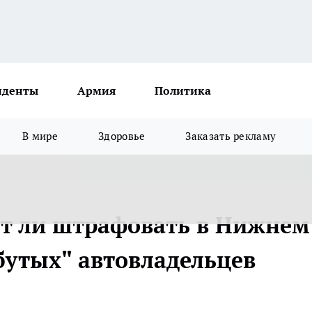
иденты
Армия
Политика
В мире
Здоровье
Заказать рекламу
дут ли штрафовать в Нижнем
бутых" автовладельцев