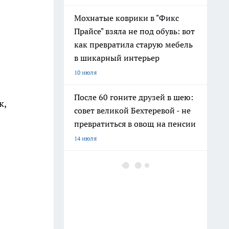
Мохнатые коврики в "Фикс
Прайсе" взяла не под обувь: вот
как превратила старую мебель
в шикарный интерьер
10 июля
После 60 гоните друзей в шею:
к,
совет великой Бехтеревой - не
превратиться в овощ на пенсии
14 июля
Шоколад, достойный короны:
любимый десерт Елизаветы II
по простому рецепту из
Букингемского дворца
16 июля