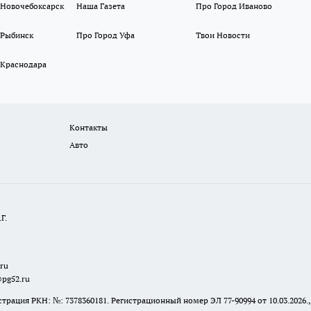
 Новочебоксарск
Наша Газета
Про Город Иваново
 Рыбинск
Про Город Уфа
Твои Новости
 Краснодара
Контакты
Авто
Г.
.ru
@pg52.ru
я РКН: №: 7378360181. Регистрационный номер ЭЛ 77-90994 от 10.03.2026., 