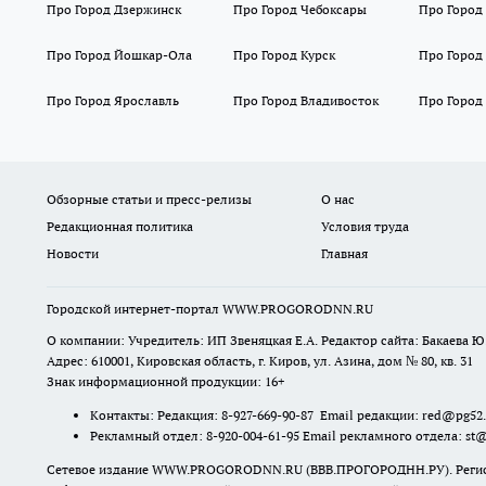
Про Город Дзержинск
Про Город Чебоксары
Про Город
Про Город Йошкар-Ола
Про Город Курск
Про Город
Про Город Ярославль
Про Город Владивосток
Про Город
Обзорные статьи и пресс-релизы
О нас
Редакционная политика
Условия труда
Новости
Главная
Городской интернет-портал WWW.PROGORODNN.RU
О компании: Учредитель: ИП Звеняцкая Е.А. Редактор сайта: Бакаева Ю.
Адрес: 610001, Кировская область, г. Киров, ул. Азина, дом № 80, кв. 31
Знак информационной продукции: 16+
Контакты: Редакция: 8-927-669-90-87 Email редакции: red@pg52
Рекламный отдел: 8-920-004-61-95 Email рекламного отдела: st
Сетевое издание WWW.PROGORODNN.RU (ВВВ.ПРОГОРОДНН.РУ). Регистраци