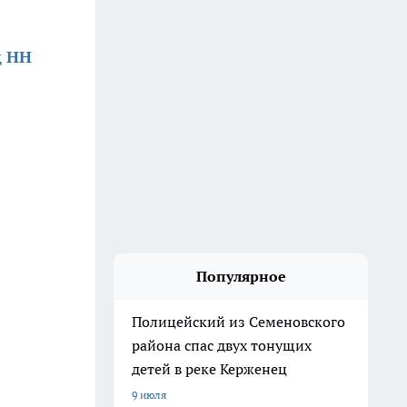
д НН
Популярное
Полицейский из Семеновского
района спас двух тонущих
детей в реке Керженец
9 июля