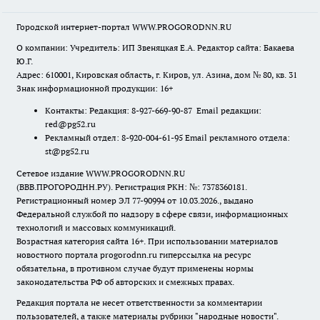
Городской интернет-портал WWW.PROGORODNN.RU
О компании: Учредитель: ИП Звеняцкая Е.А. Редактор сайта: Бакаева
Ю.Г.
Адрес: 610001, Кировская область, г. Киров, ул. Азина, дом № 80, кв. 31
Знак информационной продукции: 16+
Контакты: Редакция: 8-927-669-90-87 Email редакции:
red@pg52.ru
Рекламный отдел: 8-920-004-61-95 Email рекламного отдела:
st@pg52.ru
Сетевое издание WWW.PROGORODNN.RU
(ВВВ.ПРОГОРОДНН.РУ). Регистрация РКН: №: 7378360181.
Регистрационный номер ЭЛ 77-90994 от 10.03.2026., выдано
Федеральной службой по надзору в сфере связи, информационных
технологий и массовых коммуникаций.
Возрастная категория сайта 16+. При использовании материалов
новостного портала progorodnn.ru гиперссылка на ресурс
обязательна
,
в противном случае будут применены нормы
законодательства РФ об авторских и смежных правах.
Редакция портала не несет ответственности за комментарии
пользователей, а также материалы рубрики "народные новости".