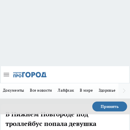
Документы
Все новости
Лайфхак
В мире
Здоровье
Зака
Принять
В Нижнем Новгороде под
троллейбус попала девушка