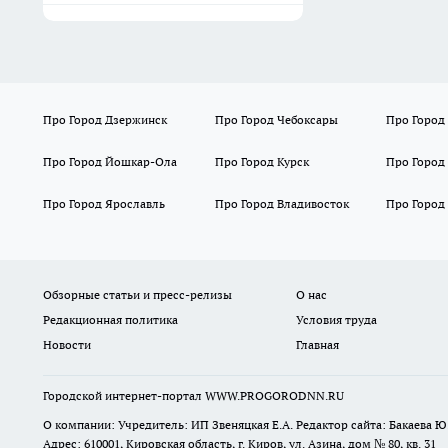
Про Город Дзержинск
Про Город Чебоксары
Про Город
Про Город Йошкар-Ола
Про Город Курск
Про Город
Про Город Ярославль
Про Город Владивосток
Про Город
Обзорные статьи и пресс-релизы
О нас
Редакционная политика
Условия труда
Новости
Главная
Городской интернет-портал WWW.PROGORODNN.RU
О компании: Учредитель: ИП Звеняцкая Е.А. Редактор сайта: Бакаева Ю.
Адрес: 610001, Кировская область, г. Киров, ул. Азина, дом № 80, кв. 31