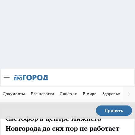
Документы
Все новости
Лайфхак
В мире
Здоровье
Зака
Принять
Светофор в центре Нижнего
Новгорода до сих пор не работает