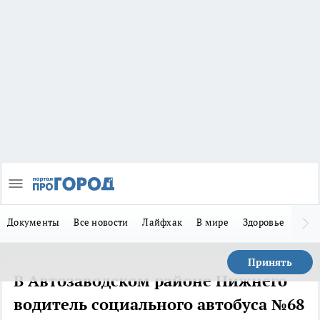
Документы
Все новости
Лайфхак
В мире
Здоровье
Зака
Принять
В Автозаводском районе Нижнего
водитель социального автобуса №68