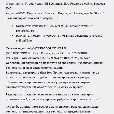
О компании: Учредитель: ИП Звеняцкая Е.А. Редактор сайта: Бакаева
Ю.Г.
Адрес: 610001, Кировская область, г. Киров, ул. Азина, дом № 80, кв. 31
Знак информационной продукции: 16+
Контакты: Редакция: 8-927-669-90-87 Email редакции:
red@pg52.ru
Рекламный отдел: 8-920-004-61-95 Email рекламного отдела:
st@pg52.ru
Сетевое издание WWW.PROGORODNN.RU
(ВВВ.ПРОГОРОДНН.РУ). Регистрация РКН: №: 7378360181.
Регистрационный номер ЭЛ 77-90994 от 10.03.2026., выдано
Федеральной службой по надзору в сфере связи, информационных
технологий и массовых коммуникаций.
Возрастная категория сайта 16+. При использовании материалов
новостного портала progorodnn.ru гиперссылка на ресурс
обязательна
,
в противном случае будут применены нормы
законодательства РФ об авторских и смежных правах.
Редакция портала не несет ответственности за комментарии
пользователей, а также материалы рубрики "народные новости".
«На информационном ресурсе применяются рекомендательные
технологии (информационные технологии предоставления