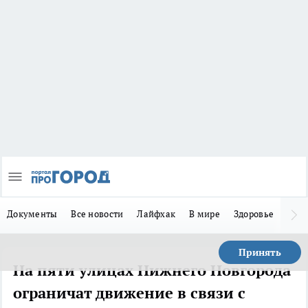
Документы
Все новости
Лайфхак
В мире
Здоровье
Зака
Принять
На пяти улицах Нижнего Новгорода
ограничат движение в связи с