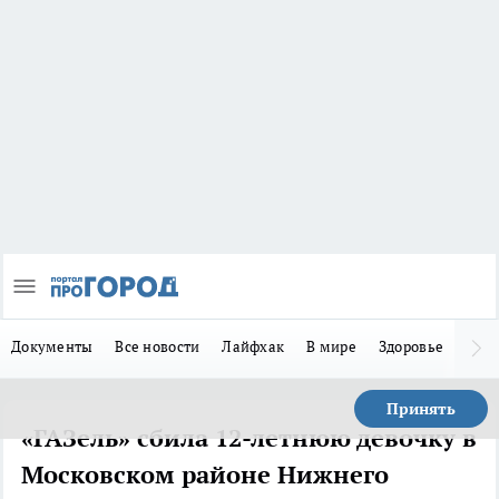
Документы
Все новости
Лайфхак
В мире
Здоровье
Зака
Принять
«ГАЗель» сбила 12-летнюю девочку в
Московском районе Нижнего