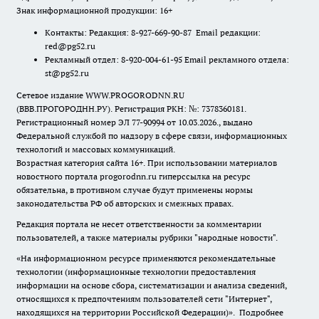
Знак информационной продукции: 16+
Контакты: Редакция: 8-927-669-90-87 Email редакции:
red@pg52.ru
Рекламный отдел: 8-920-004-61-95 Email рекламного отдела:
st@pg52.ru
Сетевое издание WWW.PROGORODNN.RU
(ВВВ.ПРОГОРОДНН.РУ). Регистрация РКН: №: 7378360181.
Регистрационный номер ЭЛ 77-90994 от 10.03.2026., выдано
Федеральной службой по надзору в сфере связи, информационных
технологий и массовых коммуникаций.
Возрастная категория сайта 16+. При использовании материалов
новостного портала progorodnn.ru гиперссылка на ресурс
обязательна
,
в противном случае будут применены нормы
законодательства РФ об авторских и смежных правах.
Редакция портала не несет ответственности за комментарии
пользователей, а также материалы рубрики "народные новости".
«На информационном ресурсе применяются рекомендательные
технологии (информационные технологии предоставления
информации на основе сбора, систематизации и анализа сведений,
относящихся к предпочтениям пользователей сети "Интернет",
находящихся на территории Российской Федерации)».
Подробнее