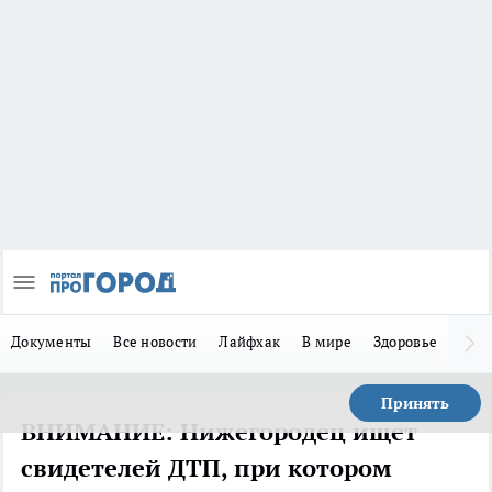
Документы
Все новости
Лайфхак
В мире
Здоровье
Зака
Принять
ВНИМАНИЕ: Нижегородец ищет
свидетелей ДТП, при котором