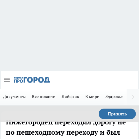
Документы
Все новости
Лайфхак
В мире
Здоровье
Зака
Принять
Нижегородец переходил дорогу не
по пешеходному переходу и был