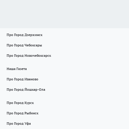
Про Город Дзержинск
Про Город Чебоксары
Про Город Новочебоксарск
Наша Газета
Про Город Иваново
Про Город Йошкар-Ола
Про Город Курск
Про Город Рыбинск
Про Город Уфа